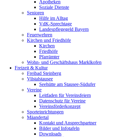
Apotheken
Soziale Dienste
Senioren
Hilfe im Alltag
VdK-Sprechtage
Landespflegegeld Bayern
Feuerwehren
Kirchen und Friedhöfe
Kirchen
Friedhöfe
Pfarrämter
Wohn- und Geschäftshaus Marklkofen
Freizeit & Kultur
Freibad Steinberg
Vilstalstausee
Seehütte am Stausee-Südufer
Vereine
Leitfaden für Vereinsfeiern
Datenschutz für Vereine
Vereinsförderkonzept
Sporteinrichtungen
Mäandertal
Kontakt und Ansprechpartner
Bilder und Infotafeln
Downloads