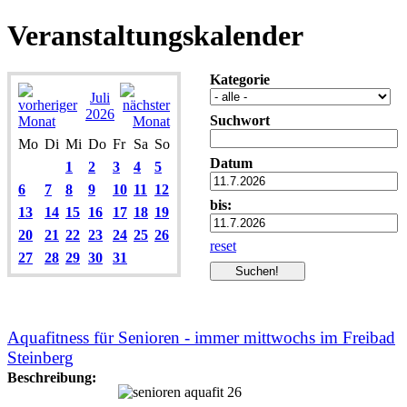
Veranstaltungskalender
Kategorie
Juli
2026
Suchwort
Mo
Di
Mi
Do
Fr
Sa
So
Datum
1
2
3
4
5
6
7
8
9
10
11
12
bis:
13
14
15
16
17
18
19
20
21
22
23
24
25
26
reset
27
28
29
30
31
Aquafitness für Senioren - immer mittwochs im Freibad
Steinberg
Beschreibung: