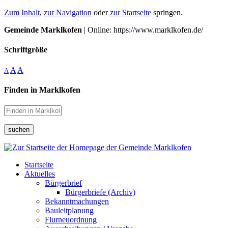
Zum Inhalt
,
zur Navigation
oder
zur Startseite
springen.
Gemeinde Marklkofen
| Online: https://www.marklkofen.de/
Schriftgröße
A
A
A
Finden in Marklkofen
suchen
Startseite
Aktuelles
Bürgerbrief
Bürgerbriefe (Archiv)
Bekanntmachungen
Bauleitplanung
Flurneuordnung