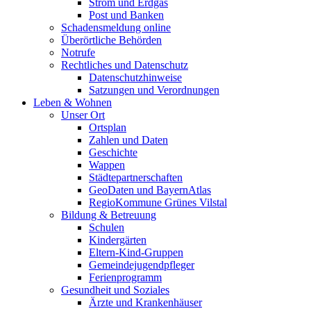
Strom und Erdgas
Post und Banken
Schadensmeldung online
Überörtliche Behörden
Notrufe
Rechtliches und Datenschutz
Datenschutzhinweise
Satzungen und Verordnungen
Leben & Wohnen
Unser Ort
Ortsplan
Zahlen und Daten
Geschichte
Wappen
Städtepartnerschaften
GeoDaten und BayernAtlas
RegioKommune Grünes Vilstal
Bildung & Betreuung
Schulen
Kindergärten
Eltern-Kind-Gruppen
Gemeindejugendpfleger
Ferienprogramm
Gesundheit und Soziales
Ärzte und Krankenhäuser