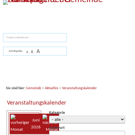
Zum Inhalt
,
zur Navigation
oder
zur Startseite
springen.
suchen
A
A
Schriftgröße
A
Sie sind hier:
Gemeinde
>
Aktuelles
>
Veranstaltungskalender
Veranstaltungskalender
Kategorie
Juni
2026
Suchwort