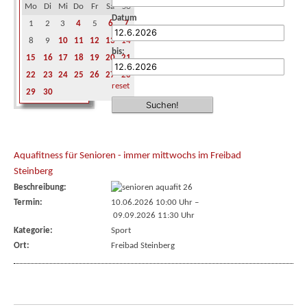
Mo
Di
Mi
Do
Fr
Sa
So
Datum
1
2
3
4
5
6
7
8
9
10
11
12
13
14
bis:
15
16
17
18
19
20
21
22
23
24
25
26
27
28
reset
29
30
Aquafitness für Senioren - immer mittwochs im Freibad
Steinberg
Beschreibung:
Termin:
10.06.2026 10:00 Uhr
–
09.09.2026 11:30 Uhr
Kategorie:
Sport
Ort:
Freibad Steinberg