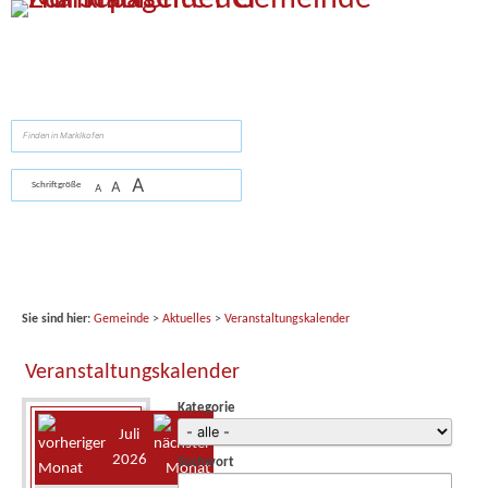
Zum Inhalt
,
zur Navigation
oder
zur Startseite
springen.
suchen
A
A
Schriftgröße
A
Sie sind hier:
Gemeinde
>
Aktuelles
>
Veranstaltungskalender
Veranstaltungskalender
Kategorie
Juli
2026
Suchwort