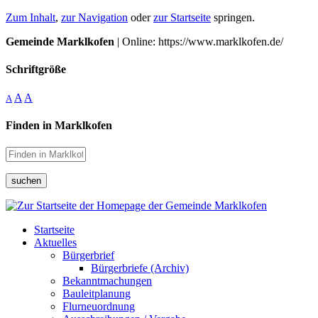
Zum Inhalt
,
zur Navigation
oder
zur Startseite
springen.
Gemeinde Marklkofen
| Online: https://www.marklkofen.de/
Schriftgröße
A
A
A
Finden in Marklkofen
suchen
Startseite
Aktuelles
Bürgerbrief
Bürgerbriefe (Archiv)
Bekanntmachungen
Bauleitplanung
Flurneuordnung