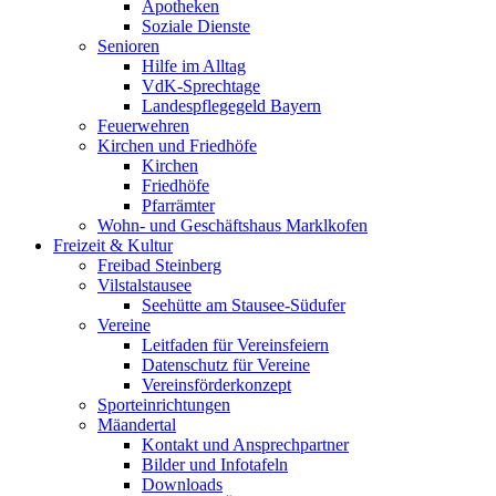
Apotheken
Soziale Dienste
Senioren
Hilfe im Alltag
VdK-Sprechtage
Landespflegegeld Bayern
Feuerwehren
Kirchen und Friedhöfe
Kirchen
Friedhöfe
Pfarrämter
Wohn- und Geschäftshaus Marklkofen
Freizeit & Kultur
Freibad Steinberg
Vilstalstausee
Seehütte am Stausee-Südufer
Vereine
Leitfaden für Vereinsfeiern
Datenschutz für Vereine
Vereinsförderkonzept
Sporteinrichtungen
Mäandertal
Kontakt und Ansprechpartner
Bilder und Infotafeln
Downloads