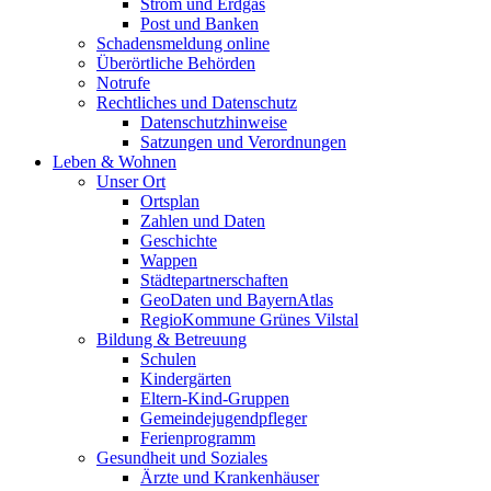
Strom und Erdgas
Post und Banken
Schadensmeldung online
Überörtliche Behörden
Notrufe
Rechtliches und Datenschutz
Datenschutzhinweise
Satzungen und Verordnungen
Leben & Wohnen
Unser Ort
Ortsplan
Zahlen und Daten
Geschichte
Wappen
Städtepartnerschaften
GeoDaten und BayernAtlas
RegioKommune Grünes Vilstal
Bildung & Betreuung
Schulen
Kindergärten
Eltern-Kind-Gruppen
Gemeindejugendpfleger
Ferienprogramm
Gesundheit und Soziales
Ärzte und Krankenhäuser