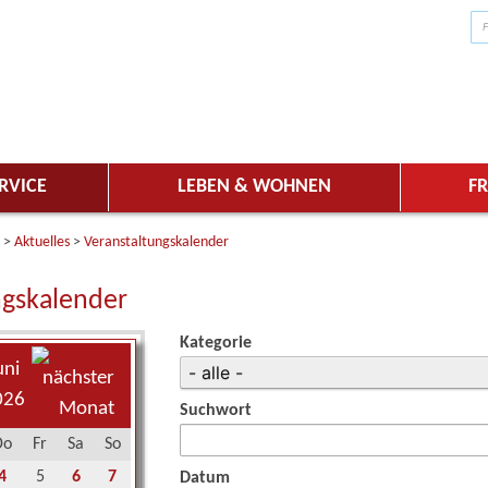
RVICE
LEBEN & WOHNEN
FR
>
Aktuelles
>
Veranstaltungskalender
ngskalender
Kategorie
uni
026
Suchwort
Do
Fr
Sa
So
4
5
6
7
Datum