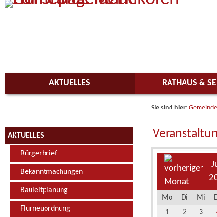
Zum Inhalt
,
zur Navigation
oder
zur Startseite
springen.
AKTUELLES
RATHAUS & SE
Sie sind hier:
Gemeinde
Veranstaltu
AKTUELLES
Bürgerbrief
J
Bekanntmachungen
2
Bauleitplanung
Mo
Di
Mi
Flurneuordnung
1
2
3