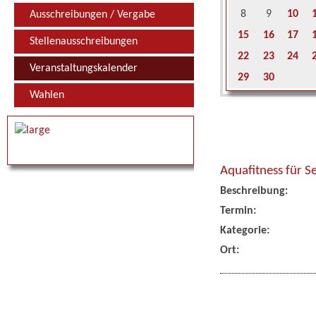
8
9
10
Ausschreibungen / Vergabe
15
16
17
Stellenausschreibungen
22
23
24
Veranstaltungskalender
29
30
Wahlen
Aquafitness für S
Beschreibung:
Termin:
Kategorie:
Ort: