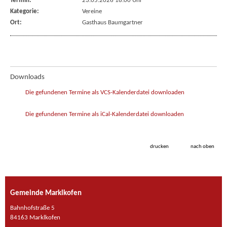
Termin:
23.05.2026 18:00 Uhr
Kategorie:
Vereine
Ort:
Gasthaus Baumgartner
Downloads
Die gefundenen Termine als VCS-Kalenderdatei downloaden
Die gefundenen Termine als iCal-Kalenderdatei downloaden
drucken
nach oben
Gemeinde Marklkofen
Bahnhofstraße 5
84163 Marklkofen