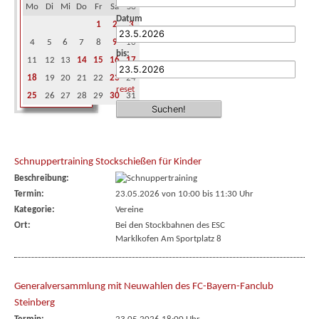
Mo
Di
Mi
Do
Fr
Sa
So
Datum
1
2
3
4
5
6
7
8
9
10
bis:
11
12
13
14
15
16
17
18
19
20
21
22
23
24
reset
25
26
27
28
29
30
31
Schnuppertraining Stockschießen für Kinder
Beschreibung:
Termin:
23.05.2026 von 10:00
bis 11:30 Uhr
Kategorie:
Vereine
Ort:
Bei den Stockbahnen des ESC
Marklkofen Am Sportplatz 8
Generalversammlung mit Neuwahlen des FC-Bayern-Fanclub
Steinberg