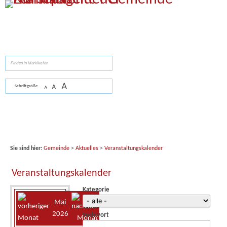
Zum Inhalt
,
zur Navigation
oder
zur Startseite
springen.
suchen
A
A
Schriftgröße
A
Sie sind hier:
Gemeinde
>
Aktuelles
>
Veranstaltungskalender
Veranstaltungskalender
Kategorie
Mai
2026
Suchwort