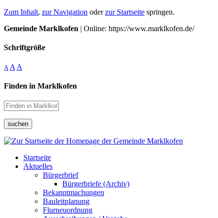
Zum Inhalt
,
zur Navigation
oder
zur Startseite
springen.
Gemeinde Marklkofen
| Online: https://www.marklkofen.de/
Schriftgröße
A
A
A
Finden in Marklkofen
suchen
Startseite
Aktuelles
Bürgerbrief
Bürgerbriefe (Archiv)
Bekanntmachungen
Bauleitplanung
Flurneuordnung