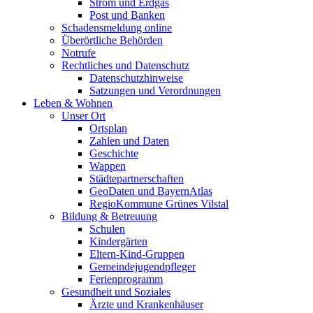
Strom und Erdgas
Post und Banken
Schadensmeldung online
Überörtliche Behörden
Notrufe
Rechtliches und Datenschutz
Datenschutzhinweise
Satzungen und Verordnungen
Leben & Wohnen
Unser Ort
Ortsplan
Zahlen und Daten
Geschichte
Wappen
Städtepartnerschaften
GeoDaten und BayernAtlas
RegioKommune Grünes Vilstal
Bildung & Betreuung
Schulen
Kindergärten
Eltern-Kind-Gruppen
Gemeindejugendpfleger
Ferienprogramm
Gesundheit und Soziales
Ärzte und Krankenhäuser