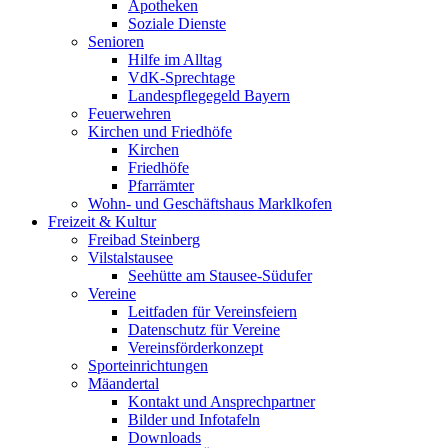
Apotheken
Soziale Dienste
Senioren
Hilfe im Alltag
VdK-Sprechtage
Landespflegegeld Bayern
Feuerwehren
Kirchen und Friedhöfe
Kirchen
Friedhöfe
Pfarrämter
Wohn- und Geschäftshaus Marklkofen
Freizeit & Kultur
Freibad Steinberg
Vilstalstausee
Seehütte am Stausee-Südufer
Vereine
Leitfaden für Vereinsfeiern
Datenschutz für Vereine
Vereinsförderkonzept
Sporteinrichtungen
Mäandertal
Kontakt und Ansprechpartner
Bilder und Infotafeln
Downloads