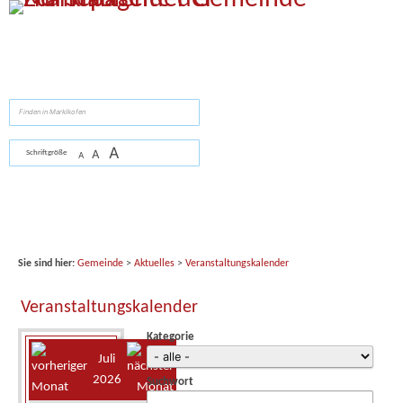
Zum Inhalt
,
zur Navigation
oder
zur Startseite
springen.
suchen
A
A
Schriftgröße
A
Sie sind hier:
Gemeinde
>
Aktuelles
>
Veranstaltungskalender
Veranstaltungskalender
Kategorie
Juli
2026
Suchwort