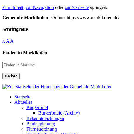
Zum Inhalt
,
zur Navigation
oder
zur Startseite
springen.
Gemeinde Marklkofen
| Online: https://www.marklkofen.de/
Schriftgröße
A
A
A
Finden in Marklkofen
suchen
Startseite
Aktuelles
Bürgerbrief
Bürgerbriefe (Archiv)
Bekanntmachungen
Bauleitplanung
Flurneuordnung