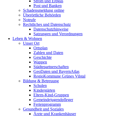
Strom und Erdgas
Post und Banken
Schadensmeldung online
Überörtliche Behörden
Notrufe
Rechtliches und Datenschutz
Datenschutzhinweise
Satzungen und Verordnungen
Leben & Wohnen
Unser Ort
Ortsplan
Zahlen und Daten
Geschichte
Wappen
Städtepartnerschaften
GeoDaten und BayernAtlas
RegioKommune Grünes Vilstal
Bildung & Betreuung
Schulen
Kindergärten
Eltern-Kind-Gruppen
Gemeindejugendpfleger
Ferienprogramm
Gesundheit und Soziales
Ärzte und Krankenhäuser