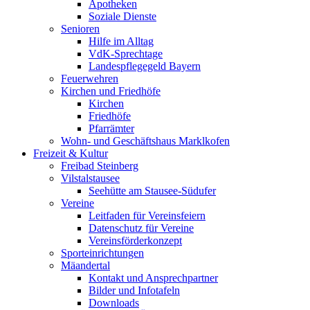
Apotheken
Soziale Dienste
Senioren
Hilfe im Alltag
VdK-Sprechtage
Landespflegegeld Bayern
Feuerwehren
Kirchen und Friedhöfe
Kirchen
Friedhöfe
Pfarrämter
Wohn- und Geschäftshaus Marklkofen
Freizeit & Kultur
Freibad Steinberg
Vilstalstausee
Seehütte am Stausee-Südufer
Vereine
Leitfaden für Vereinsfeiern
Datenschutz für Vereine
Vereinsförderkonzept
Sporteinrichtungen
Mäandertal
Kontakt und Ansprechpartner
Bilder und Infotafeln
Downloads