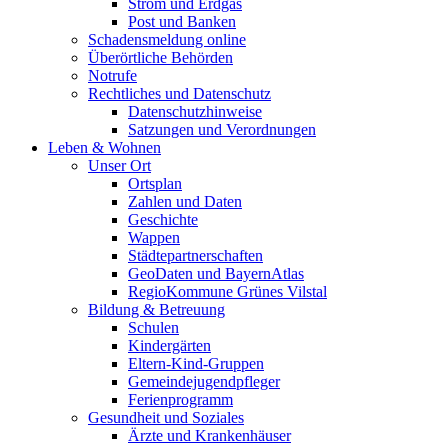
Strom und Erdgas
Post und Banken
Schadensmeldung online
Überörtliche Behörden
Notrufe
Rechtliches und Datenschutz
Datenschutzhinweise
Satzungen und Verordnungen
Leben & Wohnen
Unser Ort
Ortsplan
Zahlen und Daten
Geschichte
Wappen
Städtepartnerschaften
GeoDaten und BayernAtlas
RegioKommune Grünes Vilstal
Bildung & Betreuung
Schulen
Kindergärten
Eltern-Kind-Gruppen
Gemeindejugendpfleger
Ferienprogramm
Gesundheit und Soziales
Ärzte und Krankenhäuser