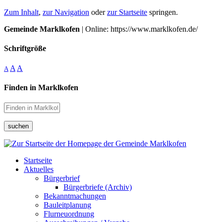
Zum Inhalt
,
zur Navigation
oder
zur Startseite
springen.
Gemeinde Marklkofen
| Online: https://www.marklkofen.de/
Schriftgröße
A
A
A
Finden in Marklkofen
suchen
Startseite
Aktuelles
Bürgerbrief
Bürgerbriefe (Archiv)
Bekanntmachungen
Bauleitplanung
Flurneuordnung