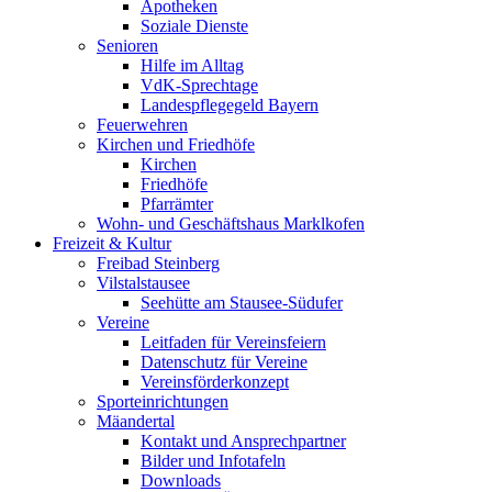
Apotheken
Soziale Dienste
Senioren
Hilfe im Alltag
VdK-Sprechtage
Landespflegegeld Bayern
Feuerwehren
Kirchen und Friedhöfe
Kirchen
Friedhöfe
Pfarrämter
Wohn- und Geschäftshaus Marklkofen
Freizeit & Kultur
Freibad Steinberg
Vilstalstausee
Seehütte am Stausee-Südufer
Vereine
Leitfaden für Vereinsfeiern
Datenschutz für Vereine
Vereinsförderkonzept
Sporteinrichtungen
Mäandertal
Kontakt und Ansprechpartner
Bilder und Infotafeln
Downloads