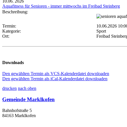
10.06.
2026
Aquafitness für Senioren - immer mittwochs im Freibad Steinberg
Beschreibung:
Termin:
10.06.2026 10:0
Kategorie:
Sport
Ort:
Freibad Steinber
Downloads
Den gewählten Termin als VCS-Kalenderdatei downloaden
Den gewählten Termin als iCal-Kalenderdatei downloaden
drucken
nach oben
Gemeinde Marklkofen
Bahnhofstraße 5
84163 Marklkofen