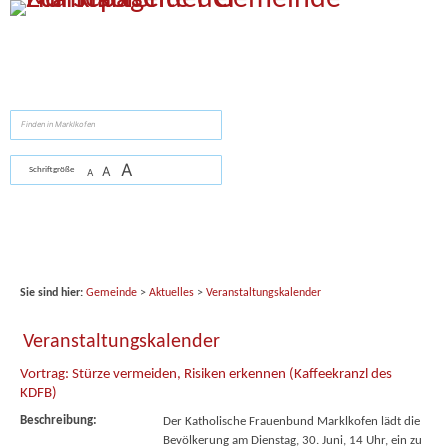
Zum Inhalt
,
zur Navigation
oder
zur Startseite
springen.
suchen
A
A
Schriftgröße
A
Sie sind hier:
Gemeinde
>
Aktuelles
>
Veranstaltungskalender
Veranstaltungskalender
Vortrag: Stürze vermeiden, Risiken erkennen (Kaffeekranzl des
KDFB)
Beschreibung:
Der Katholische Frauenbund Marklkofen lädt die
Bevölkerung am Dienstag, 30. Juni, 14 Uhr, ein zu