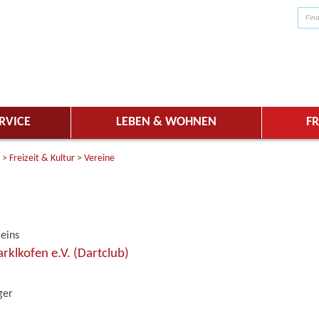
RVICE
LEBEN & WOHNEN
FR
>
Freizeit & Kultur
>
Vereine
reins
klkofen e.V. (Dartclub)
ger