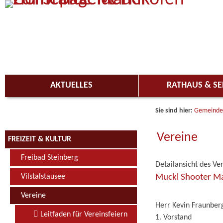
Zum Inhalt
,
zur Navigation
oder
zur Startseite
springen.
AKTUELLES
RATHAUS & SE
Sie sind hier:
Gemeinde
Vereine
FREIZEIT & KULTUR
Freibad Steinberg
Detailansicht des Ve
Muckl Shooter Mar
Vilstalstausee
Vereine
Herr Kevin Fraunber
Leitfaden für Vereinsfeiern
1. Vorstand