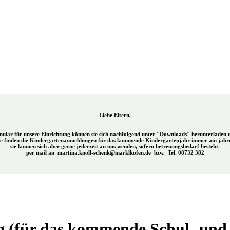
Liebe Eltern,
ular für unsere Einrichtung können sie sich nachfolgend unter "Downloads" herunterladen 
se finden die Kindergartenanmeldungen für das kommende Kindergartenjahr immer am jahre
sie können sich aber gerne jederzeit an uns wenden, sofern betreuungsbedarf besteht.
per mail an martina.knoll-schenk@marklkofen.de bzw. Tel. 08732 382
 (für das kommende Schul- und 