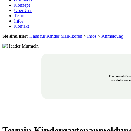
Konzept
Über Uns
Team
Infos
Kontakt
Sie sind hier:
Haus für Kinder Marklkofen
>
Infos
>
Anmeldung
Das anmeldform
überlicherwei
Termin Kindergartenanmeldung