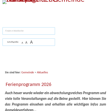
Zum Inhalt
,
zur Navigation
oder
zur Startseite
springen.
suchen
A
A
Schriftgröße
A
Sie sind hier:
Gemeinde
>
Aktuelles
Ferienprogramm 2026
Auch heuer wurde wieder ein abwechslungsreiches Programm und
viele tolle Veranstaltungen auf die Beine gestellt. Hier können Sie
das Programm einsehen und erhalten alle wichtigen Infos zum
Anmeldeverfahren...