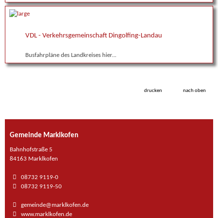
VDL - Verkehrsgemeinschaft Dingolfing-Landau
Busfahrpläne des Landkreises hier...
drucken
nach oben
Gemeinde Marklkofen
Bahnhofstraße 5
84163 Marklkofen
08732 9119-0
08732 9119-50
gemeinde@marklkofen.de
www.marklkofen.de