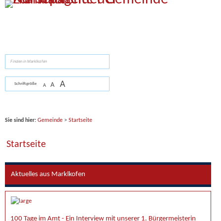
Zum Inhalt
,
zur Navigation
oder
zur Startseite
springen.
suchen
A
A
Schriftgröße
A
Sie sind hier:
Gemeinde
>
Startseite
Startseite
Aktuelles aus Marklkofen
100 Tage im Amt - Ein Interview mit unserer 1. Bürgermeisterin