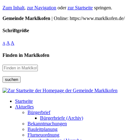
Zum Inhalt
,
zur Navigation
oder
zur Startseite
springen.
Gemeinde Marklkofen
| Online: https://www.marklkofen.de/
Schriftgröße
A
A
A
Finden in Marklkofen
suchen
Startseite
Aktuelles
Bürgerbrief
Bürgerbriefe (Archiv)
Bekanntmachungen
Bauleitplanung
Flurneuordnung