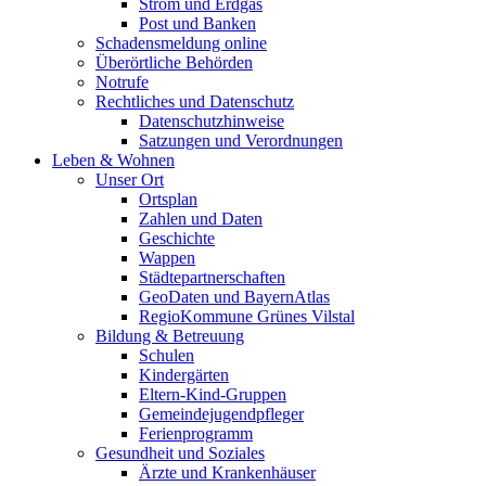
Strom und Erdgas
Post und Banken
Schadensmeldung online
Überörtliche Behörden
Notrufe
Rechtliches und Datenschutz
Datenschutzhinweise
Satzungen und Verordnungen
Leben & Wohnen
Unser Ort
Ortsplan
Zahlen und Daten
Geschichte
Wappen
Städtepartnerschaften
GeoDaten und BayernAtlas
RegioKommune Grünes Vilstal
Bildung & Betreuung
Schulen
Kindergärten
Eltern-Kind-Gruppen
Gemeindejugendpfleger
Ferienprogramm
Gesundheit und Soziales
Ärzte und Krankenhäuser