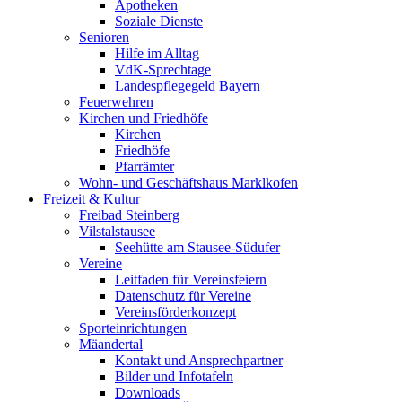
Apotheken
Soziale Dienste
Senioren
Hilfe im Alltag
VdK-Sprechtage
Landespflegegeld Bayern
Feuerwehren
Kirchen und Friedhöfe
Kirchen
Friedhöfe
Pfarrämter
Wohn- und Geschäftshaus Marklkofen
Freizeit & Kultur
Freibad Steinberg
Vilstalstausee
Seehütte am Stausee-Südufer
Vereine
Leitfaden für Vereinsfeiern
Datenschutz für Vereine
Vereinsförderkonzept
Sporteinrichtungen
Mäandertal
Kontakt und Ansprechpartner
Bilder und Infotafeln
Downloads