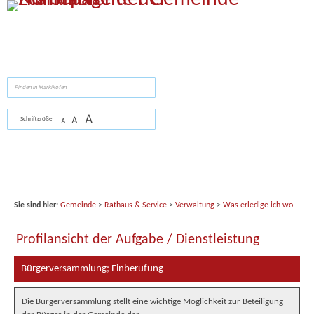
Zum Inhalt
,
zur Navigation
oder
zur Startseite
springen.
suchen
A
A
Schriftgröße
A
Sie sind hier:
Gemeinde
>
Rathaus & Service
>
Verwaltung
>
Was erledige ich wo
Profilansicht der Aufgabe / Dienstleistung
Bürgerversammlung; Einberufung
Die Bürgerversammlung stellt eine wichtige Möglichkeit zur Beteiligung