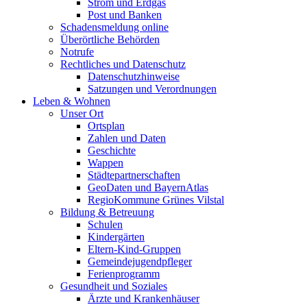
Strom und Erdgas
Post und Banken
Schadensmeldung online
Überörtliche Behörden
Notrufe
Rechtliches und Datenschutz
Datenschutzhinweise
Satzungen und Verordnungen
Leben & Wohnen
Unser Ort
Ortsplan
Zahlen und Daten
Geschichte
Wappen
Städtepartnerschaften
GeoDaten und BayernAtlas
RegioKommune Grünes Vilstal
Bildung & Betreuung
Schulen
Kindergärten
Eltern-Kind-Gruppen
Gemeindejugendpfleger
Ferienprogramm
Gesundheit und Soziales
Ärzte und Krankenhäuser