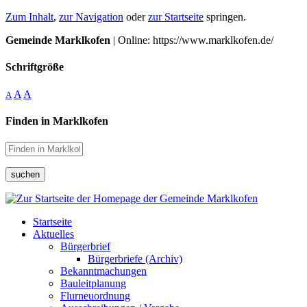
Zum Inhalt
,
zur Navigation
oder
zur Startseite
springen.
Gemeinde Marklkofen
| Online: https://www.marklkofen.de/
Schriftgröße
A
A
A
Finden in Marklkofen
suchen
Startseite
Aktuelles
Bürgerbrief
Bürgerbriefe (Archiv)
Bekanntmachungen
Bauleitplanung
Flurneuordnung