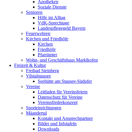
Apotheken
Soziale Dienste
Senioren
Hilfe im Alltag
VdK-Sprechtage
Landespflegegeld Bayern
Feuerwehren
Kirchen und Friedhöfe
Kirchen
Friedhöfe
Pfarrämter
Wohn- und Geschäftshaus Marklkofen
Freizeit & Kultur
Freibad Steinberg
Vilstalstausee
Seehütte am Stausee-Südufer
Vereine
Leitfaden für Vereinsfeiern
Datenschutz für Vereine
Vereinsförderkonzept
Sporteinrichtungen
Mäandertal
Kontakt und Ansprechpartner
Bilder und Infotafeln
Downloads