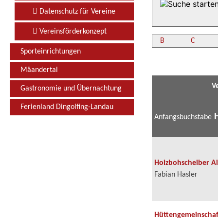
Datenschutz für Vereine
Vereinsförderkonzept
B
C
Sporteinrichtungen
Mäandertal
V
Gastronomie und Übernachtung
Ferienland Dingolfing-Landau
Anfangsbuchstabe
Hoizbohscheiber A
Fabian Hasler
Hüttengemeinscha