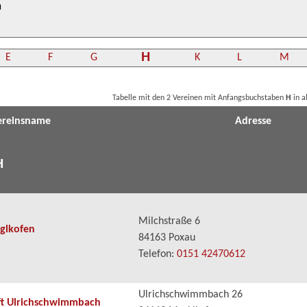
H
E
F
G
K
L
M
Tabelle mit den 2 Vereinen mit Anfangsbuchstaben
H
in a
ereinsname
Adresse
H
Milchstraße 6
iglkofen
84163 Poxau
Telefon:
0151 42470612
Ulrichschwimmbach 26
ft Ulrichschwimmbach