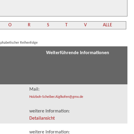
O
R
S
T
V
ALLE
lphabetischer Reihenfolge
Weiterführende Informationen
Mail:
Hoizboh-Scheiber.Aiglkofen@gmx.de
weitere Information:
Detailansicht
weitere Information: