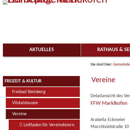
Zum Inhalt
,
zur Navigation
oder
zur Startseite
springen.
AKTUELLES
RATHAUS & SE
Sie sind hier:
Gemeinde
Vereine
FREIZEIT & KULTUR
Freibad Steinberg
Detailansicht des Ve
FFW Marklkofen
Vilstalstausee
Vereine
Arabella Eckmeier
Leitfaden für Vereinsfeiern
Marchholdstraße 10