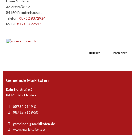
Erwin Schleifer
Adlerstraße 52
84160 Frontenhausen
Telefon:
08732 9372924
Mobil:
0171 8277517
zurück
drucken
nach oben
Gemeinde Marklkofen
Bahnhofstraße 5
84163 Marklkofen
08732 9119-0
08732 9119-50
gemeinde@marklkofen.de
www.marklkofen.de