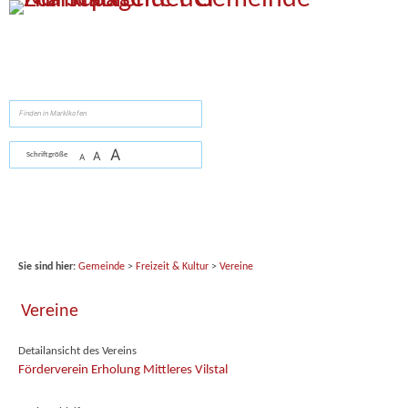
Zum Inhalt
,
zur Navigation
oder
zur Startseite
springen.
suchen
A
A
Schriftgröße
A
Sie sind hier:
Gemeinde
>
Freizeit & Kultur
>
Vereine
Vereine
Detailansicht des Vereins
Förderverein Erholung Mittleres Vilstal