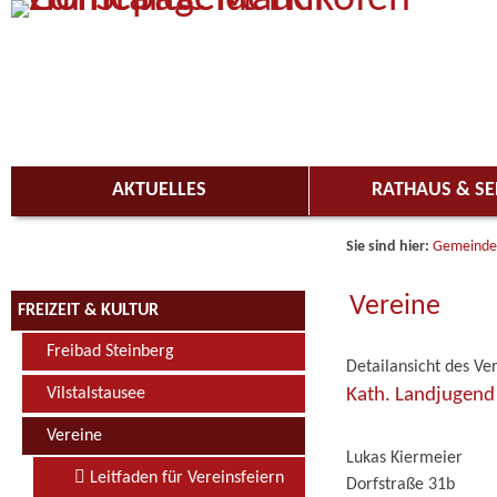
Zum Inhalt
,
zur Navigation
oder
zur Startseite
springen.
AKTUELLES
RATHAUS & SE
Sie sind hier:
Gemeinde
Vereine
FREIZEIT & KULTUR
Freibad Steinberg
Detailansicht des Ve
Kath. Landjugend
Vilstalstausee
Vereine
Lukas Kiermeier
Leitfaden für Vereinsfeiern
Dorfstraße 31b