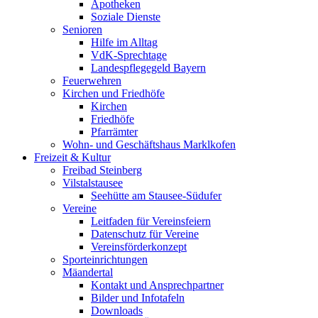
Apotheken
Soziale Dienste
Senioren
Hilfe im Alltag
VdK-Sprechtage
Landespflegegeld Bayern
Feuerwehren
Kirchen und Friedhöfe
Kirchen
Friedhöfe
Pfarrämter
Wohn- und Geschäftshaus Marklkofen
Freizeit & Kultur
Freibad Steinberg
Vilstalstausee
Seehütte am Stausee-Südufer
Vereine
Leitfaden für Vereinsfeiern
Datenschutz für Vereine
Vereinsförderkonzept
Sporteinrichtungen
Mäandertal
Kontakt und Ansprechpartner
Bilder und Infotafeln
Downloads