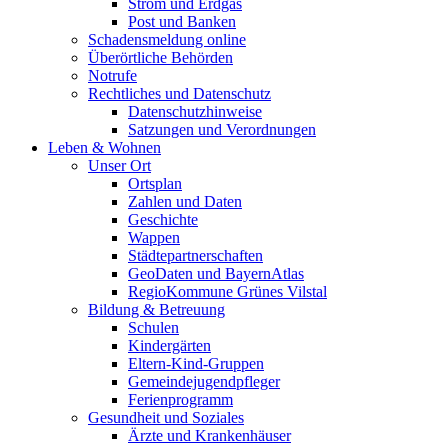
Strom und Erdgas
Post und Banken
Schadensmeldung online
Überörtliche Behörden
Notrufe
Rechtliches und Datenschutz
Datenschutzhinweise
Satzungen und Verordnungen
Leben & Wohnen
Unser Ort
Ortsplan
Zahlen und Daten
Geschichte
Wappen
Städtepartnerschaften
GeoDaten und BayernAtlas
RegioKommune Grünes Vilstal
Bildung & Betreuung
Schulen
Kindergärten
Eltern-Kind-Gruppen
Gemeindejugendpfleger
Ferienprogramm
Gesundheit und Soziales
Ärzte und Krankenhäuser