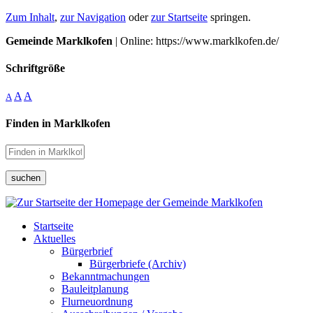
Zum Inhalt
,
zur Navigation
oder
zur Startseite
springen.
Gemeinde Marklkofen
| Online: https://www.marklkofen.de/
Schriftgröße
A
A
A
Finden in Marklkofen
suchen
Startseite
Aktuelles
Bürgerbrief
Bürgerbriefe (Archiv)
Bekanntmachungen
Bauleitplanung
Flurneuordnung