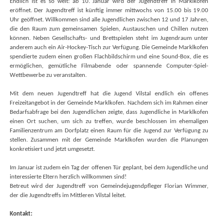
Endlich ist es so weit: ab 10. Januar wird der Jugendtreff in Marklkofen
eröffnet. Der Jugendtreff ist künftig immer mittwochs von 15.00 bis 19.00
Uhr geöffnet. Willkommen sind alle Jugendlichen zwischen 12 und 17 Jahren,
die den Raum zum gemeinsamen Spielen, Austauschen und Chillen nutzen
können. Neben Gesellschafts- und Brettspielen steht im Jugendraum unter
anderem auch ein Air-Hockey-Tisch zur Verfügung. Die Gemeinde Marklkofen
spendierte zudem einen großen Flachbildschirm und eine Sound-Box, die es
ermöglichen, gemütliche Filmabende oder spannende Computer-Spiel-
Wettbewerbe zu veranstalten.
Mit dem neuen Jugendtreff hat die Jugend Vilstal endlich ein offenes
Freizeitangebot in der Gemeinde Marklkofen. Nachdem sich im Rahmen einer
Bedarfsabfrage bei den Jugendlichen zeigte, dass Jugendliche in Marklkofen
einen Ort suchen, um sich zu treffen, wurde beschlossen im ehemaligen
Familienzentrum am Dorfplatz einen Raum für die Jugend zur Verfügung zu
stellen. Zusammen mit der Gemeinde Marklkofen wurden die Planungen
konkretisiert und jetzt umgesetzt.
Im Januar ist zudem ein Tag der offenen Tür geplant, bei dem Jugendliche und
interessierte Eltern herzlich willkommen sind!
Betreut wird der Jugendtreff von Gemeindejugendpfleger Florian Wimmer,
der die Jugendtreffs im Mittleren Vilstal leitet.
Kontakt: