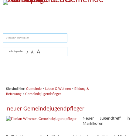
Zum Inhalt
,
zur Navigation
oder
zur Startseite
springen.
suchen
A
A
Schriftgröße
A
Sie sind hier:
Gemeinde
>
Leben & Wohnen
>
Bildung &
Betreuung
>
Gemeindejugendpfleger
neuer Gemeindejugendpfleger
Neuer Jugendtreff in
Marklkofen