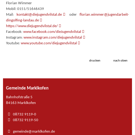
Florian Wimmer
Mobil: 0151/51646439
Mail:
kontakt@diejugendvilstal.de
oder
florian.wimmer@jugendarbeit-
dingolfing-landau.de
https://www.diejugendvilstal.de/
Facebook:
www.facebook.com/dieJugendvilstal
Instagram:
www.instagram.com/diejugendvilstal
Youtube:
www.youtube.com/diejugendvilstal
drucken
nach oben
Gemeinde Marklkofen
Bahnhofstraße 5
84163 Marklkofen
08732 9119-0
08732 9119-50
gemeinde@marklkofen.de