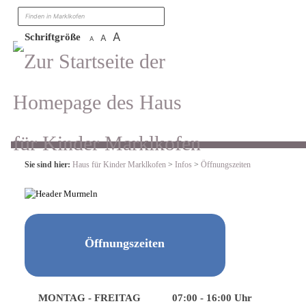
Zum Inhalt
,
zur Navigation
oder
zur Startseite
springen.
suchen
A
Schriftgröße
A
A
Sie sind hier:
Haus für Kinder Marklkofen
>
Infos
>
Öffnungszeiten
Öffnungszeiten
MONTAG - FREITAG
07:00 - 16:00 Uhr