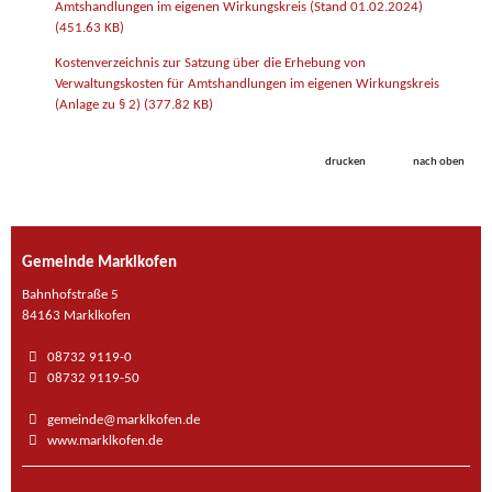
Amtshandlungen im eigenen Wirkungskreis (Stand 01.02.2024)
(451.63 KB)
Kostenverzeichnis zur Satzung über die Erhebung von
Verwaltungskosten für Amtshandlungen im eigenen Wirkungskreis
(Anlage zu § 2)
(377.82 KB)
drucken
nach oben
Gemeinde Marklkofen
Bahnhofstraße 5
84163 Marklkofen
08732 9119-0
08732 9119-50
gemeinde@marklkofen.de
www.marklkofen.de