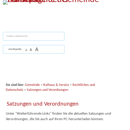
Zum Inhalt
,
zur Navigation
oder
zur Startseite
springen.
suchen
A
A
Schriftgröße
A
Sie sind hier:
Gemeinde
>
Rathaus & Service
>
Rechtliches und
Datenschutz
>
Satzungen und Verordnungen
Satzungen und Verordnungen
Unter "Weiterführende Links" finden Sie die aktuellen Satzungen und
Verordnungen, die Sie auch auf Ihren PC herunterladen können.