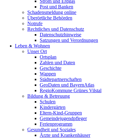
Strom und Erdgas
Post und Banken
Schadensmeldung online
Überörtliche Behörden
Notrufe
Rechtliches und Datenschutz
Datenschutzhinweise
Satzungen und Verordnungen
Leben & Wohnen
Unser Ort
Ortsplan
Zahlen und Daten
Geschichte
Wappen
Städtepartnerschaften
GeoDaten und BayernAtlas
RegioKommune Grünes Vilstal
Bildung & Betreuung
Schulen
Kindergärten
Eltern-Kind-Gruppen
Gemeindejugendpfleger
Ferienprogramm
Gesundheit und Soziales
Ärzte und Krankenhäuser