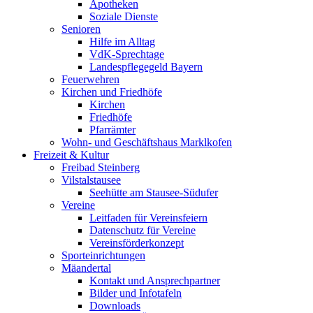
Apotheken
Soziale Dienste
Senioren
Hilfe im Alltag
VdK-Sprechtage
Landespflegegeld Bayern
Feuerwehren
Kirchen und Friedhöfe
Kirchen
Friedhöfe
Pfarrämter
Wohn- und Geschäftshaus Marklkofen
Freizeit & Kultur
Freibad Steinberg
Vilstalstausee
Seehütte am Stausee-Südufer
Vereine
Leitfaden für Vereinsfeiern
Datenschutz für Vereine
Vereinsförderkonzept
Sporteinrichtungen
Mäandertal
Kontakt und Ansprechpartner
Bilder und Infotafeln
Downloads