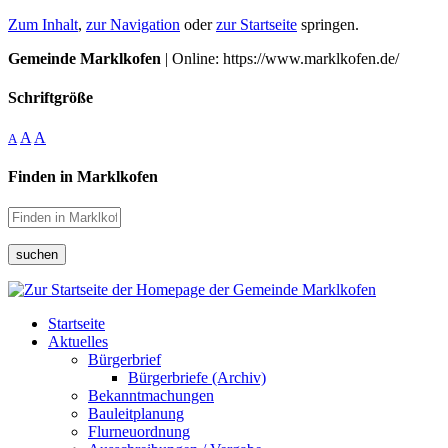
Zum Inhalt
,
zur Navigation
oder
zur Startseite
springen.
Gemeinde Marklkofen
| Online: https://www.marklkofen.de/
Schriftgröße
A
A
A
Finden in Marklkofen
suchen
Startseite
Aktuelles
Bürgerbrief
Bürgerbriefe (Archiv)
Bekanntmachungen
Bauleitplanung
Flurneuordnung