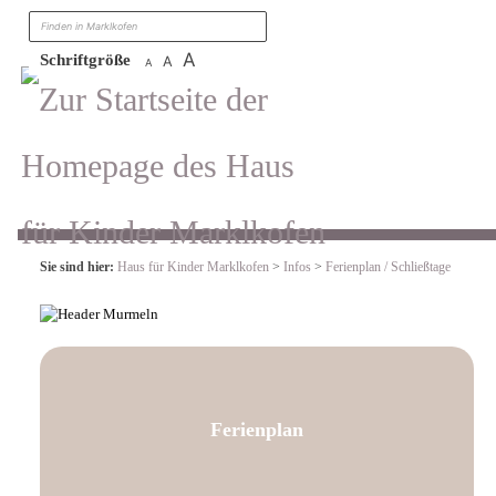
Zum Inhalt
,
zur Navigation
oder
zur Startseite
springen.
suchen
A
Schriftgröße
A
A
Sie sind hier:
Haus für Kinder Marklkofen
>
Infos
>
Ferienplan / Schließtage
Ferienplan