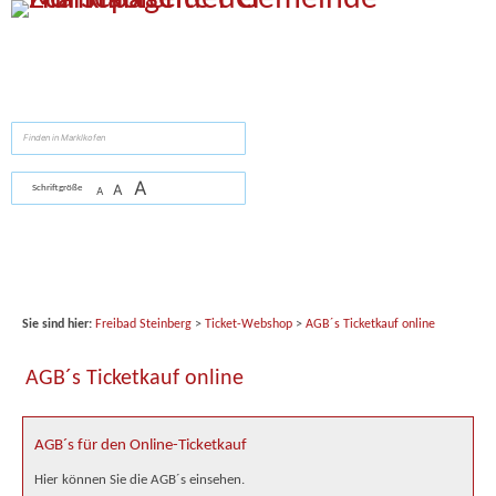
Zum Inhalt
,
zur Navigation
oder
zur Startseite
springen.
suchen
A
A
Schriftgröße
A
Sie sind hier:
Freibad Steinberg
>
Ticket-Webshop
>
AGB´s Ticketkauf online
AGB´s Ticketkauf online
AGB´s für den Online-Ticketkauf
Hier können Sie die AGB´s einsehen.