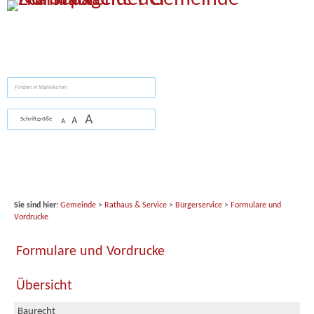
Zum Inhalt
,
zur Navigation
oder
zur Startseite
springen.
suchen
A
A
Schriftgröße
A
Sie sind hier:
Gemeinde
>
Rathaus & Service
>
Bürgerservice
>
Formulare und
Vordrucke
Formulare und Vordrucke
Übersicht
Baurecht