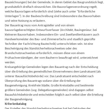
Bauzeichnungen) bei der Gemeinde, in deren Gebiet das Baugrundstück liegt,
grundsätzlich dreifach einzureichen. Die Bauvorlagenverordnung regelt,
welche Bauvorlagen erforderlich sind (siehe auch unter "Erforderliche
Unterlagen"). In der Baubeschreibung sind insbesondere das Bauvorhaben
und seine Nutzung zu erläutern.
Der Bauantrag muss vom Antragsteller und von einem
bauvorlageberechtigten Entwurfsverfasser (Architekt, Bauingenieur; bei
kleineren Bauvorhaben, insbesondere Ein- und Zweifamilienhäusern auch
Handwerksmeister des Bau- und Zimmererfachs und staatlich geprüfte
Techniker der Fachrichtung Bautechnik) unterschrieben sein. Ist eine
Bescheinigung des Standsicherheitsnachweises oder des
Brandschutznachweises erforderlich, müssen diese von einem
Prüfsachverständigen, der vom Bauherrn beauftragt wird, unterzeichnet
werden.
Kreisangehörige Gemeinden legen den Bauantrag nach der Entscheidung
über die Erteilung des gemeindlichen Einvernehmens dem Landratsamt (als
unterer Bauaufsichtsbehörde) vor. Das Landratsamt entscheidet nach
Überprüfung des Bauantrags sodann über die Erteilung der
Baugenehmigung. Kreisfreie Städte, Große Kreisstädte und bestimmte
größere Gemeinden (sog. Delegationsgemeinden) sind dagegen selbst
Bauaufsichtsbehörde und entscheiden folglich auch selbst über die Erteilung
der Baugenehmigung.
Kriterienkatalog
Der Ersteller des Standsicherheitsnachweises hat bei Gebäuden der