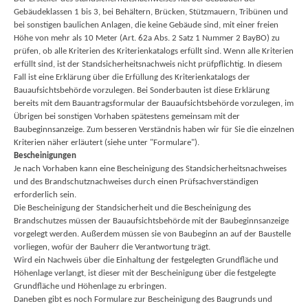
Gebäudeklassen 1 bis 3, bei Behältern, Brücken, Stützmauern, Tribünen und
bei sonstigen baulichen Anlagen, die keine Gebäude sind, mit einer freien
Höhe von mehr als 10 Meter (Art. 62a Abs. 2 Satz 1 Nummer 2 BayBO) zu
prüfen, ob alle Kriterien des Kriterienkatalogs erfüllt sind. Wenn alle Kriterien
erfüllt sind, ist der Standsicherheitsnachweis nicht prüfpflichtig. In diesem
Fall ist eine Erklärung über die Erfüllung des Kriterienkatalogs der
Bauaufsichtsbehörde vorzulegen. Bei Sonderbauten ist diese Erklärung
bereits mit dem Bauantragsformular der Bauaufsichtsbehörde vorzulegen, im
Übrigen bei sonstigen Vorhaben spätestens gemeinsam mit der
Baubeginnsanzeige. Zum besseren Verständnis haben wir für Sie die einzelnen
Kriterien näher erläutert (siehe unter "Formulare").
Bescheinigungen
Je nach Vorhaben kann eine Bescheinigung des Standsicherheitsnachweises
und des Brandschutznachweises durch einen Prüfsachverständigen
erforderlich sein.
Die Bescheinigung der Standsicherheit und die Bescheinigung des
Brandschutzes müssen der Bauaufsichtsbehörde mit der Baubeginnsanzeige
vorgelegt werden. Außerdem müssen sie von Baubeginn an auf der Baustelle
vorliegen, wofür der Bauherr die Verantwortung trägt.
Wird ein Nachweis über die Einhaltung der festgelegten Grundfläche und
Höhenlage verlangt, ist dieser mit der Bescheinigung über die festgelegte
Grundfläche und Höhenlage zu erbringen.
Daneben gibt es noch Formulare zur Bescheinigung des Baugrunds und