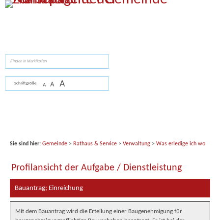
Zum Inhalt
,
zur Navigation
oder
zur Startseite
springen.
suchen
A
A
Schriftgröße
A
Sie sind hier:
Gemeinde
>
Rathaus & Service
>
Verwaltung
>
Was erledige ich wo
Profilansicht der Aufgabe / Dienstleistung
Bauantrag; Einreichung
Mit dem Bauantrag wird die Erteilung einer Baugenehmigung für