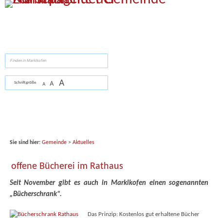
Zum Inhalt
,
zur Navigation
oder
zur Startseite
springen.
suchen
A
A
Schriftgröße
A
Sie sind hier:
Gemeinde
>
Aktuelles
offene Bücherei im Rathaus
Seit November gibt es auch in Marklkofen einen sogenannten
„Bücherschrank“.
Das Prinzip: Kostenlos gut erhaltene Bücher