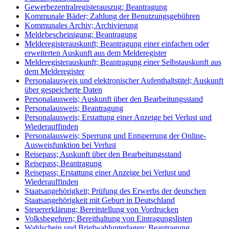
Gewerbezentralregisterauszug; Beantragung
Kommunale Bäder; Zahlung der Benutzungsgebühren
Kommunales Archiv; Archivierung
Meldebescheinigung; Beantragung
Melderegisterauskunft; Beantragung einer einfachen oder
erweiterten Auskunft aus dem Melderegister
Melderegisterauskunft; Beantragung einer Selbstauskunft aus
dem Melderegister
Personalausweis und elektronischer Aufenthaltstitel; Auskunft
über gespeicherte Daten
Personalausweis; Auskunft über den Bearbeitungsstand
Personalausweis; Beantragung
Personalausweis; Erstattung einer Anzeige bei Verlust und
Wiederauffinden
Personalausweis; Sperrung und Entsperrung der Online-
Ausweisfunktion bei Verlust
Reisepass; Auskunft über den Bearbeitungsstand
Reisepass; Beantragung
Reisepass; Erstattung einer Anzeige bei Verlust und
Wiederauffinden
Staatsangehörigkeit; Prüfung des Erwerbs der deutschen
Staatsangehörigkeit mit Geburt in Deutschland
Steuererklärung; Bereitstellung von Vordrucken
Volksbegehren; Bereithaltung von Eintragungslisten
Wahlschein und Briefwahlunterlagen; Beantragung