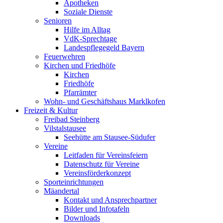
Apotheken
Soziale Dienste
Senioren
Hilfe im Alltag
VdK-Sprechtage
Landespflegegeld Bayern
Feuerwehren
Kirchen und Friedhöfe
Kirchen
Friedhöfe
Pfarrämter
Wohn- und Geschäftshaus Marklkofen
Freizeit & Kultur
Freibad Steinberg
Vilstalstausee
Seehütte am Stausee-Südufer
Vereine
Leitfaden für Vereinsfeiern
Datenschutz für Vereine
Vereinsförderkonzept
Sporteinrichtungen
Mäandertal
Kontakt und Ansprechpartner
Bilder und Infotafeln
Downloads