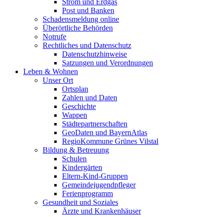
Strom und Erdgas
Post und Banken
Schadensmeldung online
Überörtliche Behörden
Notrufe
Rechtliches und Datenschutz
Datenschutzhinweise
Satzungen und Verordnungen
Leben & Wohnen
Unser Ort
Ortsplan
Zahlen und Daten
Geschichte
Wappen
Städtepartnerschaften
GeoDaten und BayernAtlas
RegioKommune Grünes Vilstal
Bildung & Betreuung
Schulen
Kindergärten
Eltern-Kind-Gruppen
Gemeindejugendpfleger
Ferienprogramm
Gesundheit und Soziales
Ärzte und Krankenhäuser