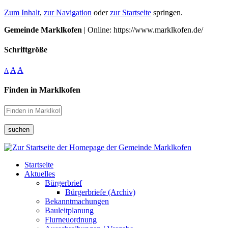
Zum Inhalt
,
zur Navigation
oder
zur Startseite
springen.
Gemeinde Marklkofen
| Online: https://www.marklkofen.de/
Schriftgröße
A
A
A
Finden in Marklkofen
suchen
Startseite
Aktuelles
Bürgerbrief
Bürgerbriefe (Archiv)
Bekanntmachungen
Bauleitplanung
Flurneuordnung